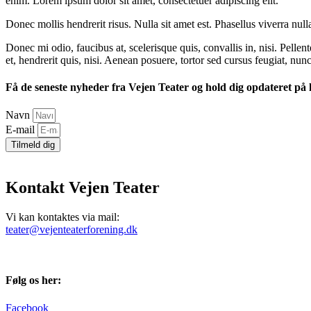
enim. Lorem ipsum dolor sit amet, consectetuer adipiscing elit.
Donec mollis hendrerit risus. Nulla sit amet est. Phasellus viverra nul
Donec mi odio, faucibus at, scelerisque quis, convallis in, nisi. Pellen
et, hendrerit quis, nisi. Aenean posuere, tortor sed cursus feugiat, nunc
Få de seneste nyheder fra Vejen Teater og hold dig opdateret på
Navn
E-mail
Tilmeld dig
Kontakt Vejen Teater
Vi kan kontaktes via mail:
teater@vejenteaterforening.dk
Følg os her:
Facebook