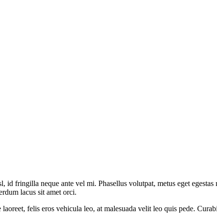
id fringilla neque ante vel mi. Phasellus volutpat, metus eget egestas m
erdum lacus sit amet orci.
reet, felis eros vehicula leo, at malesuada velit leo quis pede. Curabitu